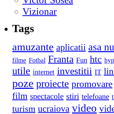
Vizionar
Tags
amuzante
asa n
aplicatii
Franta
htc
Fun
filme
Fotbal
hyp
utile
investitii
li
internet
IT
poze
proiecte
promovare
film
stiri
spectacole
telefoane
video
vid
ucraiova
turism