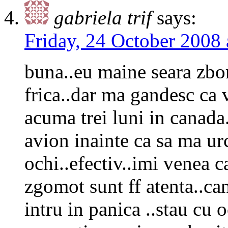
gabriela trif
says:
Friday, 24 October 2008 
buna..eu maine seara zbo
frica..dar ma gandesc ca 
acuma trei luni in canad
avion inainte ca sa ma ur
ochi..efectiv..imi venea c
zgomot sunt ff atenta..ca
intru in panica ..stau cu 