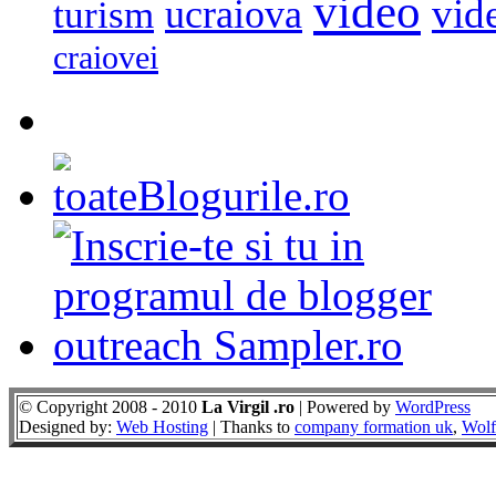
video
vid
ucraiova
turism
craiovei
© Copyright 2008 - 2010
La Virgil .ro
| Powered by
WordPress
Designed by:
Web Hosting
| Thanks to
company formation uk
,
Wolf