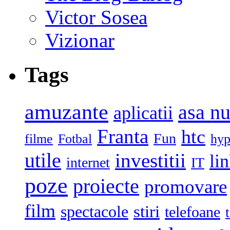
Victor Sosea
Vizionar
Tags
amuzante
asa n
aplicatii
Franta
htc
Fun
filme
Fotbal
hyp
utile
investitii
li
internet
IT
poze
proiecte
promovare
film
stiri
spectacole
telefoane